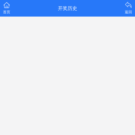
开奖历史
首页
返回