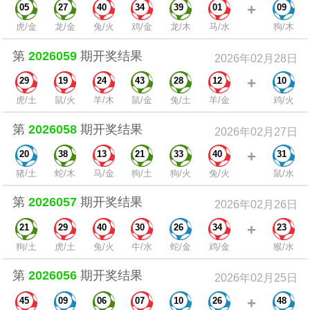
+
05
27
40
34
39
01
09
虎/金
龙/金
兔/火
鸡/金
龙/木
马/水
狗/木
第
2026059
期开奖结果
2026年02月28日
+
29
19
24
43
28
12
10
虎/土
鼠/火
羊/木
鼠/金
兔/土
羊/金
鸡/火
第
2026058
期开奖结果
2026年02月27日
+
20
38
13
21
33
40
31
猪/土
蛇/木
马/金
狗/土
狗/火
兔/火
鼠/水
第
2026057
期开奖结果
2026年02月26日
+
21
29
40
30
26
34
23
狗/土
虎/土
兔/火
牛/水
蛇/金
鸡/金
猴/水
第
2026056
期开奖结果
2026年02月25日
+
45
09
06
07
10
26
48