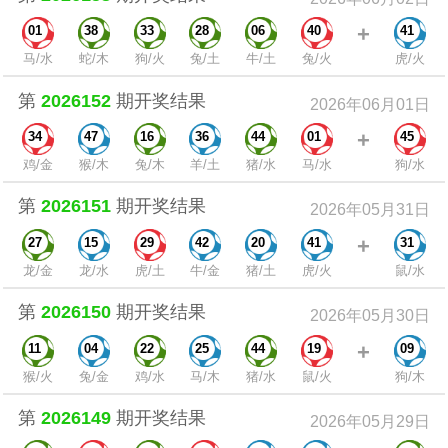
+
01
38
33
28
06
40
41
马/水
蛇/木
狗/火
兔/土
牛/土
兔/火
虎/火
第
2026152
期开奖结果
2026年06月01日
+
34
47
16
36
44
01
45
鸡/金
猴/木
兔/木
羊/土
猪/水
马/水
狗/水
第
2026151
期开奖结果
2026年05月31日
+
27
15
29
42
20
41
31
龙/金
龙/水
虎/土
牛/金
猪/土
虎/火
鼠/水
第
2026150
期开奖结果
2026年05月30日
+
11
04
22
25
44
19
09
猴/火
兔/金
鸡/水
马/木
猪/水
鼠/火
狗/木
第
2026149
期开奖结果
2026年05月29日