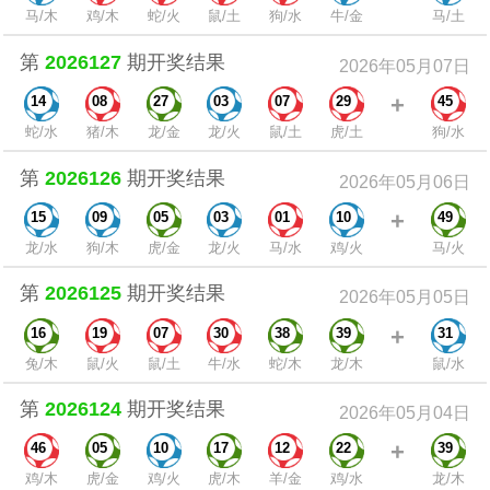
马/木
鸡/木
蛇/火
鼠/土
狗/水
牛/金
马/土
第
2026127
期开奖结果
2026年05月07日
+
14
08
27
03
07
29
45
蛇/水
猪/木
龙/金
龙/火
鼠/土
虎/土
狗/水
第
2026126
期开奖结果
2026年05月06日
+
15
09
05
03
01
10
49
龙/水
狗/木
虎/金
龙/火
马/水
鸡/火
马/火
第
2026125
期开奖结果
2026年05月05日
+
16
19
07
30
38
39
31
兔/木
鼠/火
鼠/土
牛/水
蛇/木
龙/木
鼠/水
第
2026124
期开奖结果
2026年05月04日
+
46
05
10
17
12
22
39
鸡/木
虎/金
鸡/火
虎/木
羊/金
鸡/水
龙/木