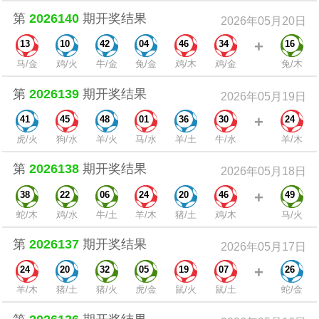
第
2026140
期开奖结果
2026年05月20日
+
13
10
42
04
46
34
16
马/金
鸡/火
牛/金
兔/金
鸡/木
鸡/金
兔/木
第
2026139
期开奖结果
2026年05月19日
+
41
45
48
01
36
30
24
虎/火
狗/水
羊/火
马/水
羊/土
牛/水
羊/木
第
2026138
期开奖结果
2026年05月18日
+
38
22
06
24
20
46
49
蛇/木
鸡/水
牛/土
羊/木
猪/土
鸡/木
马/火
第
2026137
期开奖结果
2026年05月17日
+
24
20
32
05
19
07
26
羊/木
猪/土
猪/火
虎/金
鼠/火
鼠/土
蛇/金