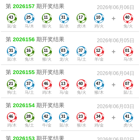
第
2026157
期开奖结果
2026年06月06日
+
43
25
11
31
17
10
40
鼠/金
马/木
猴/火
鼠/水
虎/木
鸡/火
兔/火
第
2026156
期开奖结果
2026年06月05日
+
31
16
11
03
37
12
01
鼠/水
兔/木
猴/火
龙/火
马/土
羊/金
马/水
第
2026155
期开奖结果
2026年06月04日
+
21
37
46
13
40
47
07
狗/土
马/土
鸡/木
马/金
兔/火
猴/木
鼠/土
第
2026154
期开奖结果
2026年06月03日
+
46
28
42
31
23
34
41
鸡/木
兔/土
牛/金
鼠/水
猴/水
鸡/金
虎/火
第
2026153
期开奖结果
2026年06月02日