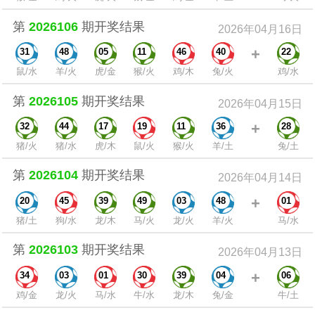
第
2026106
期开奖结果
2026年04月16日
+
31
48
05
11
46
40
22
鼠/水
羊/火
虎/金
猴/火
鸡/木
兔/火
鸡/水
第
2026105
期开奖结果
2026年04月15日
+
32
44
17
19
11
36
28
猪/火
猪/水
虎/木
鼠/火
猴/火
羊/土
兔/土
第
2026104
期开奖结果
2026年04月14日
+
20
45
39
49
03
48
01
猪/土
狗/水
龙/木
马/火
龙/火
羊/火
马/水
第
2026103
期开奖结果
2026年04月13日
+
34
03
01
30
39
04
06
鸡/金
龙/火
马/水
牛/水
龙/木
兔/金
牛/土