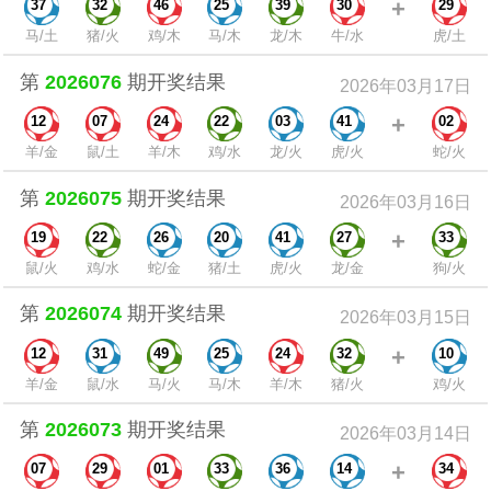
+
37
32
46
25
39
30
29
马/土
猪/火
鸡/木
马/木
龙/木
牛/水
虎/土
第
2026076
期开奖结果
2026年03月17日
+
12
07
24
22
03
41
02
羊/金
鼠/土
羊/木
鸡/水
龙/火
虎/火
蛇/火
第
2026075
期开奖结果
2026年03月16日
+
19
22
26
20
41
27
33
鼠/火
鸡/水
蛇/金
猪/土
虎/火
龙/金
狗/火
第
2026074
期开奖结果
2026年03月15日
+
12
31
49
25
24
32
10
羊/金
鼠/水
马/火
马/木
羊/木
猪/火
鸡/火
第
2026073
期开奖结果
2026年03月14日
+
07
29
01
33
36
14
34