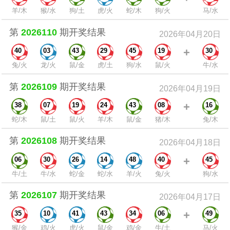
羊/木
猴/水
狗/土
虎/火
蛇/木
狗/火
马/水
第
2026110
期开奖结果
2026年04月20日
+
40
03
43
29
45
19
30
兔/火
龙/火
鼠/金
虎/土
狗/水
鼠/火
牛/水
第
2026109
期开奖结果
2026年04月19日
+
38
07
19
24
43
08
16
蛇/木
鼠/土
鼠/火
羊/木
鼠/金
猪/木
兔/木
第
2026108
期开奖结果
2026年04月18日
+
06
30
26
14
48
40
45
牛/土
牛/水
蛇/金
蛇/水
羊/火
兔/火
狗/水
第
2026107
期开奖结果
2026年04月17日
+
35
10
41
43
34
06
49
猴/金
鸡/火
虎/火
鼠/金
鸡/金
牛/土
马/火