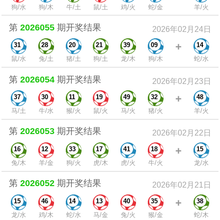
狗/水
狗/木
牛/土
鼠/土
鸡/火
蛇/金
羊/火
第
2026055
期开奖结果
2026年02月24日
+
31
28
20
21
39
09
14
鼠/水
兔/土
猪/土
狗/土
龙/木
狗/木
蛇/水
第
2026054
期开奖结果
2026年02月23日
+
37
30
11
19
49
32
48
马/土
牛/水
猴/火
鼠/火
马/火
猪/火
羊/火
第
2026053
期开奖结果
2026年02月22日
+
16
12
33
17
41
18
15
兔/木
羊/金
狗/火
虎/木
虎/火
牛/火
龙/水
第
2026052
期开奖结果
2026年02月21日
+
15
46
14
13
40
35
38
龙/水
鸡/木
蛇/水
马/金
兔/火
猴/金
蛇/木