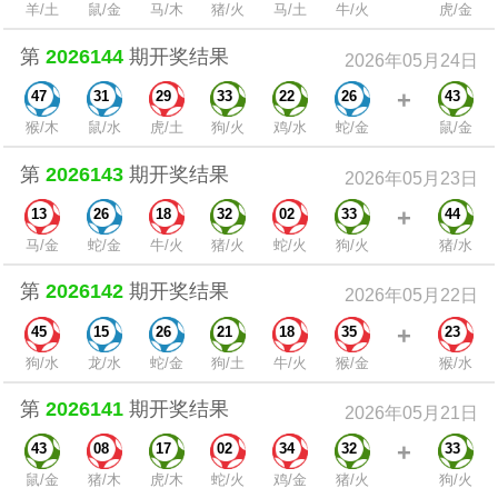
羊/土
鼠/金
马/木
猪/火
马/土
牛/火
虎/金
第
2026144
期开奖结果
2026年05月24日
+
47
31
29
33
22
26
43
猴/木
鼠/水
虎/土
狗/火
鸡/水
蛇/金
鼠/金
第
2026143
期开奖结果
2026年05月23日
+
13
26
18
32
02
33
44
马/金
蛇/金
牛/火
猪/火
蛇/火
狗/火
猪/水
第
2026142
期开奖结果
2026年05月22日
+
45
15
26
21
18
35
23
狗/水
龙/水
蛇/金
狗/土
牛/火
猴/金
猴/水
第
2026141
期开奖结果
2026年05月21日
+
43
08
17
02
34
32
33
鼠/金
猪/木
虎/木
蛇/火
鸡/金
猪/火
狗/火